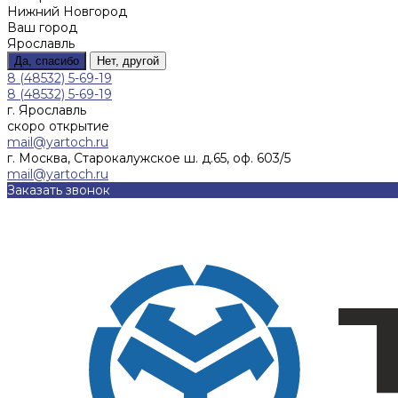
Нижний Новгород
Ваш город
Ярославль
Да, спасибо
Нет, другой
8 (48532) 5-69-19
8 (48532) 5-69-19
г. Ярославль
скоро открытие
mail@yartoch.ru
г. Москва, Старокалужское ш. д.65, оф. 603/5
mail@yartoch.ru
Заказать звонок